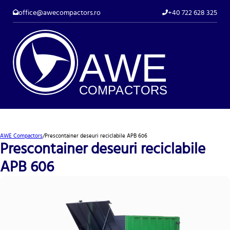
office@awecompactors.ro
+40 722 628 325
A
WE
COMP
AC
TORS
AWE Compactors
/
Prescontainer deseuri reciclabile APB 606
Prescontainer deseuri reciclabile
APB 606