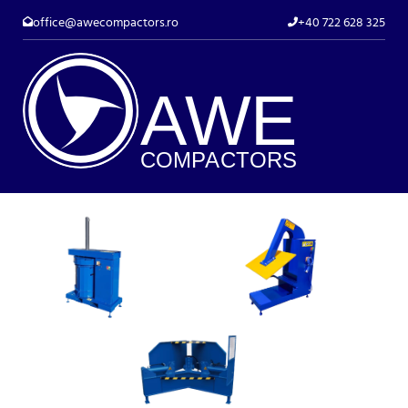
office@awecompactors.ro
+40 722 628 325
A
WE
COMP
AC
TORS