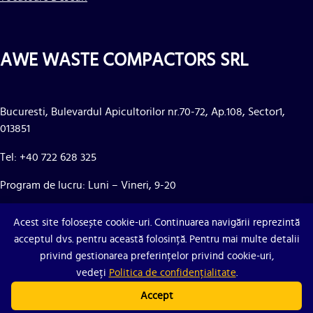
AWE WASTE COMPACTORS SRL
Bucuresti, Bulevardul Apicultorilor nr.70-72, Ap.108, Sector1,
013851
Tel: +40 722 628 325
Program de lucru: Luni – Vineri, 9-20
CIF: RO24362970
Acest site folosește cookie-uri. Continuarea navigării reprezintă
Nr. Reg. Com.: J40/14268/2008
acceptul dvs. pentru această folosință. Pentru mai multe detalii
privind gestionarea preferințelor privind cookie-uri,
vedeți
Politica de confidențialitate
.
Accept
Copyright © 2026 • AWE Compactors