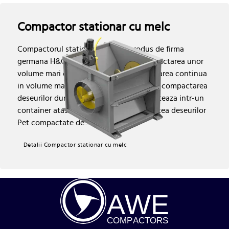
Compactor stationar cu melc
Compactorul stationar cu melc produs de firma
germana H&G este potrivit pentru compactarea unor
volume mari de deseuri. Permite alimentarea continua
in volume mari Este foarte performant in compactarea
deseurilor dure, inclusiv pet-uri Compacteaza intr-un
container atasat si poate atinge densitatea deseurilor
Pet compactate de...
Detalii Compactor stationar cu melc
A
WE
COMP
AC
TORS