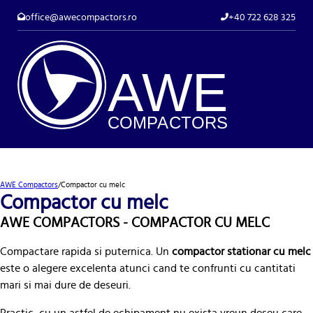
office@awecompactors.ro
+40 722 628 325
A
WE
COMP
AC
TORS
AWE Compactors
/
Compactor cu melc
Compactor cu melc
AWE COMPACTORS - COMPACTOR CU MELC
Compactare rapida si puternica. Un
compactor stationar cu melc
este o alegere excelenta atunci cand te confrunti cu cantitati
mari si mai dure de deseuri.
Practic, cu un astfel de echipament nu exista vreun deseu care