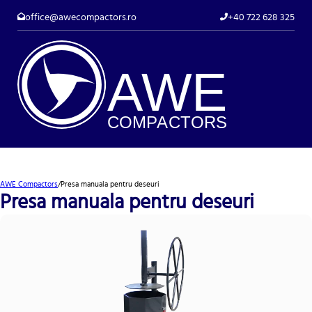
office@awecompactors.ro
+40 722 628 325
A
WE
COMP
AC
TORS
AWE Compactors
/
Presa manuala pentru deseuri
Presa manuala pentru deseuri