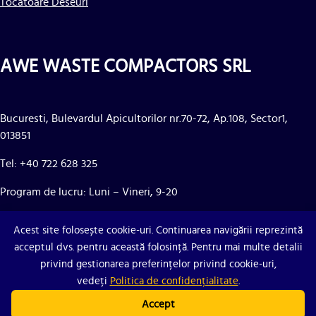
Tocatoare Deseuri
AWE WASTE COMPACTORS SRL
Bucuresti, Bulevardul Apicultorilor nr.70-72, Ap.108, Sector1,
013851
Tel: +40 722 628 325
Program de lucru: Luni – Vineri, 9-20
CIF: RO24362970
Acest site folosește cookie-uri. Continuarea navigării reprezintă
Nr. Reg. Com.: J40/14268/2008
acceptul dvs. pentru această folosință. Pentru mai multe detalii
privind gestionarea preferințelor privind cookie-uri,
vedeți
Politica de confidențialitate
.
Accept