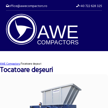
office@awecompactors.ro
+40 722 628 325
A
WE
COMP
AC
TORS
AWE Compactors
/
Tocatoare deșeuri
Tocatoare deșeuri