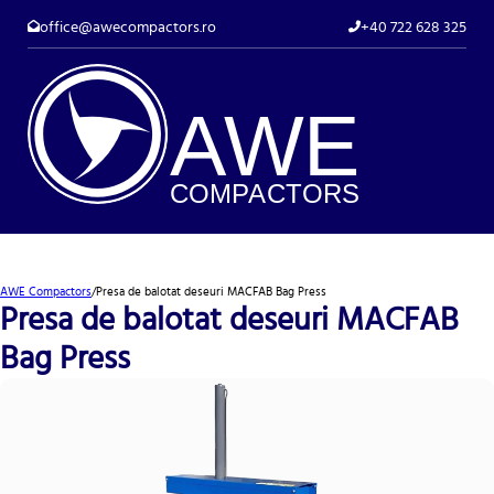
office@awecompactors.ro
+40 722 628 325
A
WE
COMP
AC
TORS
AWE Compactors
/
Presa de balotat deseuri MACFAB Bag Press
Presa de balotat deseuri MACFAB
Bag Press