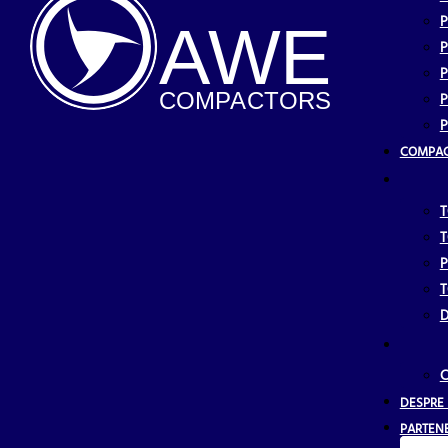
P
A
WE
P
P
COMP
AC
TORS
P
P
COMPAC
T
T
P
T
D
C
DESPRE 
PARTENE