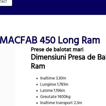
TACT
ri MACFAB 450 Long Ram
Prese de balotat mari
Dimensiuni Presa de B
Ram
Inaltime 3.30m
Lungime 1.781m
Latime 1.196m
Greutate 1400kg
Inaltime transport 2.3m