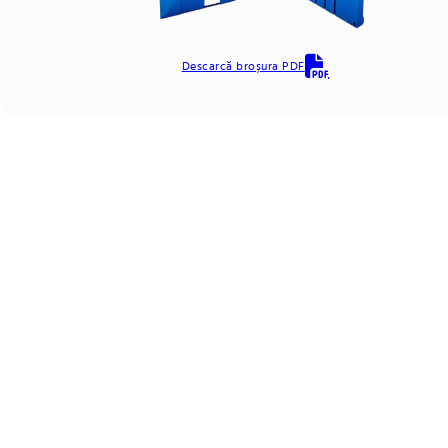
Descarcă broșura PDF