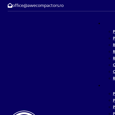
office@awecompactors.ro
P
P
R
R
R
C
P
P
P
P